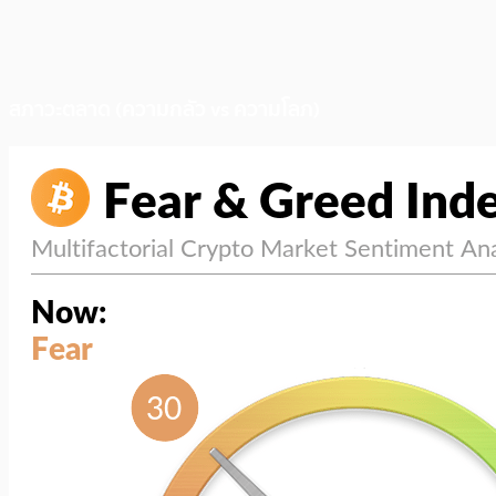
สภาวะตลาด (ความกลัว vs ความโลภ)