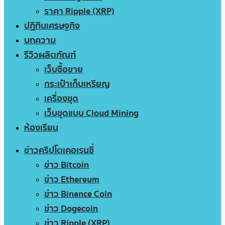
ราคา Ripple (XRP)
ปฏิทินเศรษฐกิจ
บทความ
รีวิวผลิตภัณฑ์
เว็บซื้อขาย
กระเป๋าเก็บเหรียญ
เครื่องขุด
เว็บขุดแบบ Cloud Mining
ห้องเรียน
ข่าวคริปโตเคอเรนซี่
ข่าว Bitcoin
ข่าว Ethereum
ข่าว Binance Coin
ข่าว Dogecoin
ข่าว Ripple (XRP)