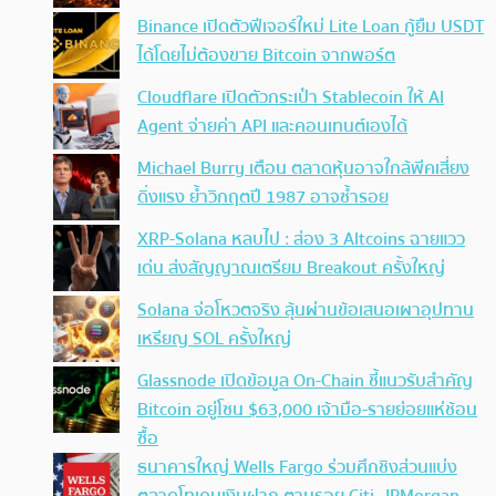
Binance เปิดตัวฟีเจอร์ใหม่ Lite Loan กู้ยืม USDT
ได้โดยไม่ต้องขาย Bitcoin จากพอร์ต
Cloudflare เปิดตัวกระเป๋า Stablecoin ให้ AI
Agent จ่ายค่า API และคอนเทนต์เองได้
Michael Burry เตือน ตลาดหุ้นอาจใกล้พีคเสี่ยง
ดิ่งแรง ย้ำวิกฤตปี 1987 อาจซ้ำรอย
XRP-Solana หลบไป : ส่อง 3 Altcoins ฉายแวว
เด่น ส่งสัญญาณเตรียม Breakout ครั้งใหญ่
Solana จ่อโหวตจริง ลุ้นผ่านข้อเสนอเผาอุปทาน
เหรียญ SOL ครั้งใหญ่
Glassnode เปิดข้อมูล On-Chain ชี้แนวรับสำคัญ
Bitcoin อยู่โซน $63,000 เจ้ามือ-รายย่อยแห่ช้อน
ซื้อ
ธนาคารใหญ่ Wells Fargo ร่วมศึกชิงส่วนแบ่ง
ตลาดโทเคนเงินฝาก ตามรอย Citi, JPMorgan