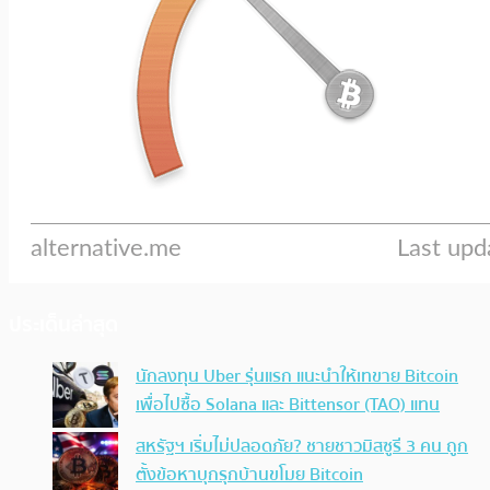
ประเด็นล่าสุด
นักลงทุน Uber รุ่นแรก แนะนำให้เทขาย Bitcoin
เพื่อไปซื้อ Solana และ Bittensor (TAO) แทน
สหรัฐฯ เริ่มไม่ปลอดภัย? ชายชาวมิสซูรี 3 คน ถูก
ตั้งข้อหาบุกรุกบ้านขโมย Bitcoin