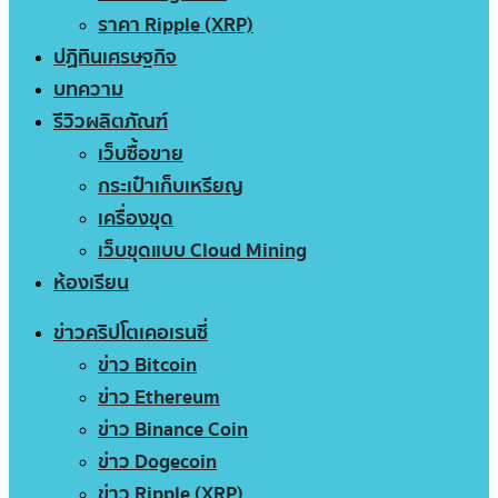
ราคา Ripple (XRP)
ปฏิทินเศรษฐกิจ
บทความ
รีวิวผลิตภัณฑ์
เว็บซื้อขาย
กระเป๋าเก็บเหรียญ
เครื่องขุด
เว็บขุดแบบ Cloud Mining
ห้องเรียน
ข่าวคริปโตเคอเรนซี่
ข่าว Bitcoin
ข่าว Ethereum
ข่าว Binance Coin
ข่าว Dogecoin
ข่าว Ripple (XRP)