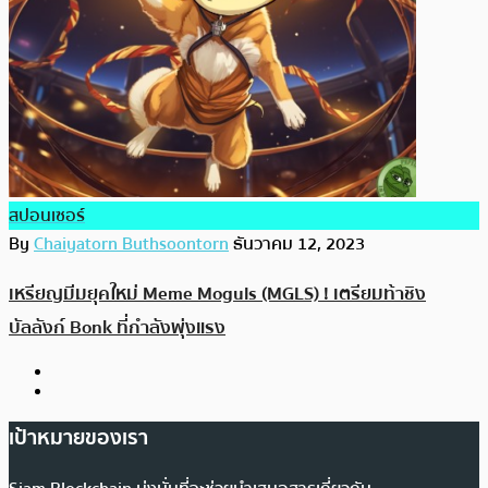
สปอนเซอร์
By
Chaiyatorn Buthsoontorn
ธันวาคม 12, 2023
เหรียญมีมยุคใหม่ Meme Moguls (MGLS) ! เตรียมท้าชิง
บัลลังก์ Bonk ที่กำลังพุ่งแรง
เป้าหมายของเรา