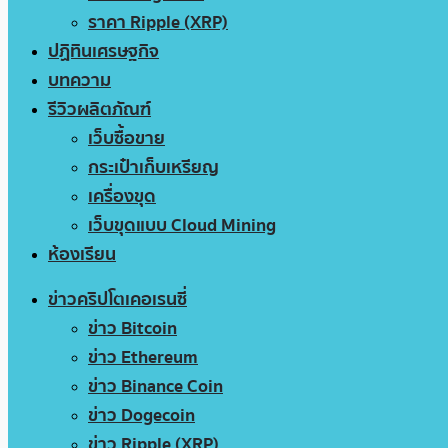
ราคา Ripple (XRP)
ปฏิทินเศรษฐกิจ
บทความ
รีวิวผลิตภัณฑ์
เว็บซื้อขาย
กระเป๋าเก็บเหรียญ
เครื่องขุด
เว็บขุดแบบ Cloud Mining
ห้องเรียน
ข่าวคริปโตเคอเรนซี่
ข่าว Bitcoin
ข่าว Ethereum
ข่าว Binance Coin
ข่าว Dogecoin
ข่าว Ripple (XRP)