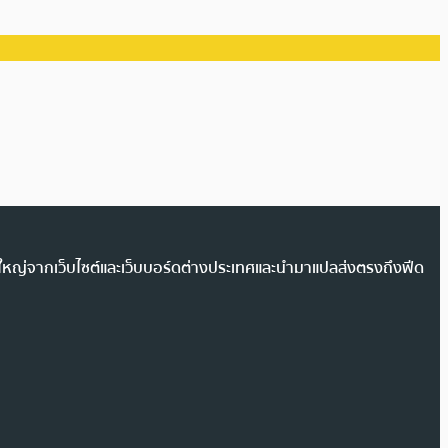
วนใหญ่จากเว็บไซต์และเว็บบอร์ดต่างประเทศและนำมาแปลส่งตรงถึงฟีด