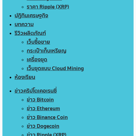
ราคา Ripple (XRP)
ปฏิทินเศรษฐกิจ
บทความ
รีวิวผลิตภัณฑ์
เว็บซื้อขาย
กระเป๋าเก็บเหรียญ
เครื่องขุด
เว็บขุดแบบ Cloud Mining
ห้องเรียน
ข่าวคริปโตเคอเรนซี่
ข่าว Bitcoin
ข่าว Ethereum
ข่าว Binance Coin
ข่าว Dogecoin
ข่าว Ripple (XRP)