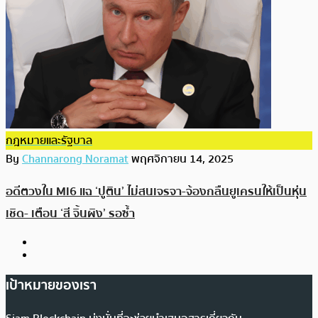
กฎหมายและรัฐบาล
By
Channarong Noramat
พฤศจิกายน 14, 2025
อดีตวงใน MI6 แฉ ‘ปูติน’ ไม่สนเจรจา-จ้องกลืนยูเครนให้เป็นหุ่น
เชิด- เตือน ‘สี จิ้นผิง’ รอซ้ำ
เป้าหมายของเรา