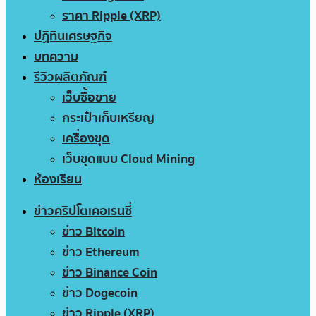
ราคา Ripple (XRP)
ปฏิทินเศรษฐกิจ
บทความ
รีวิวผลิตภัณฑ์
เว็บซื้อขาย
กระเป๋าเก็บเหรียญ
เครื่องขุด
เว็บขุดแบบ Cloud Mining
ห้องเรียน
ข่าวคริปโตเคอเรนซี่
ข่าว Bitcoin
ข่าว Ethereum
ข่าว Binance Coin
ข่าว Dogecoin
ข่าว Ripple (XRP)