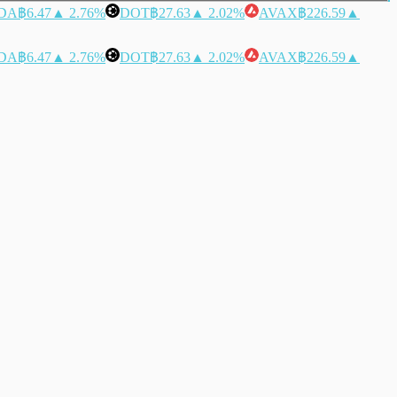
DA
฿6.47
▲ 2.76%
DOT
฿27.63
▲ 2.02%
AVAX
฿226.59
▲
DA
฿6.47
▲ 2.76%
DOT
฿27.63
▲ 2.02%
AVAX
฿226.59
▲