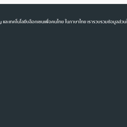
ency และเทคโนโลยีบล็อกเชนเพื่อคนไทย ในภาษาไทย เรารวบรวมข้อมูลส่