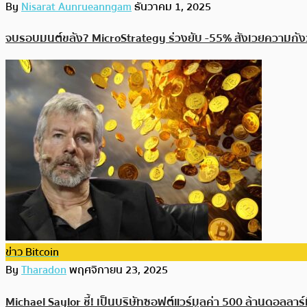
By
Nisarat Aunrueanngam
ธันวาคม 1, 2025
จบรอบมนต์ขลัง? MicroStrategy ร่วงยับ -55% สังเวยความกังวล
ข่าว Bitcoin
By
Tharadon
พฤศจิกายน 23, 2025
Michael Saylor ชี้! เป็นบริษัทซอฟต์แวร์มูลค่า 500 ล้านดอลลาร์ที