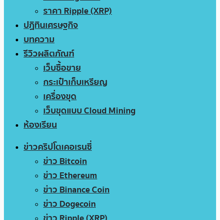
ราคา Ripple (XRP)
ปฏิทินเศรษฐกิจ
บทความ
รีวิวผลิตภัณฑ์
เว็บซื้อขาย
กระเป๋าเก็บเหรียญ
เครื่องขุด
เว็บขุดแบบ Cloud Mining
ห้องเรียน
ข่าวคริปโตเคอเรนซี่
ข่าว Bitcoin
ข่าว Ethereum
ข่าว Binance Coin
ข่าว Dogecoin
ข่าว Ripple (XRP)