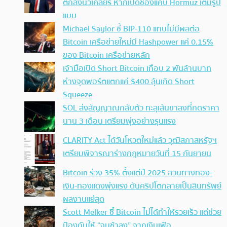
ตกลงนิวเคลียร์ หากเปิดช่องแคบ Hormuz เต็มรูป
แบบ
Michael Saylor ชี้ BIP-110 แทบไม่มีผลต่อ
Bitcoin เครือข่ายใหม่มี Hashpower แค่ 0.15%
ของ Bitcoin เครือข่ายหลัก
เจ้ามือเปิด Short Bitcoin เกือบ 2 พันล้านบาท
ห่างจุดพอร์ตแตกแค่ $400 ลุ้นเกิด Short
Squeeze
SOL ส่งสัญญาณกลับตัว ทะลุเส้นขาลงที่กดราคา
นาน 3 เดือน เตรียมพุ่งอย่างรุนแรง
CLARITY Act ได้วันโหวตใหม่แล้ว วุฒิสภาสหรัฐฯ
เตรียมพิจารณาร่างกฎหมายวันที่ 15 กันยายน
Bitcoin ร่วง 35% ตั้งแต่ปี 2025 สวนทางทอง-
เงิน-ทองแดงพุ่งแรง ดันคริปโตกลายเป็นสินทรัพย์
ผลงานแย่สุด
Scott Melker ชี้ Bitcoin ไม่ได้ทำให้รวยเร็ว แต่ช่วย
ป้องกันให้ “จนช้าลง” จากเงินเฟ้อ