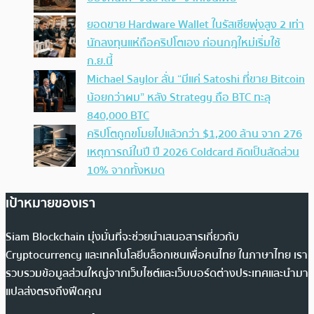
ยอดขาย Hardware Wallet ในรัสเซียพุ่งสูง 2 เท่า
นักลงทุนแห่ถือคริปโตเอง ก่อนกฎใหม่เริ่มใช้
ก.ย.นี้
Michael Saylor ลั่น “มีแค่ Satoshi ที่ขาย Bitcoin
น้อยกว่าผม” หลัง Strategy ถือ BTC ทะลุ
840,000 BTC
คริปโตถูกขโมยไปแล้วกว่า $1,200 ล้าน จาก 276
เหตุการณ์ในปี ปี 2026 Coldcard คิดเป็นสัดส่วน
10% จากทั้งหมด
เป้าหมายของเรา
Siam Blockchain มุ่งมั่นที่จะช่วยนำเสนอสารเกี่ยวกับ
Cryptocurrency และเทคโนโลยีบล็อกเชนเพื่อคนไทย ในภาษาไทย เรา
รวบรวมข้อมูลส่วนใหญ่จากเว็บไซต์และเว็บบอร์ดต่างประเทศและนำมา
แปลส่งตรงถึงฟีดคุณ