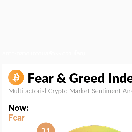
สภาวะตลาด (ความกลัว vs ความโลภ)