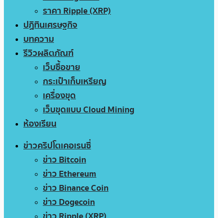
ราคา Ripple (XRP)
ปฏิทินเศรษฐกิจ
บทความ
รีวิวผลิตภัณฑ์
เว็บซื้อขาย
กระเป๋าเก็บเหรียญ
เครื่องขุด
เว็บขุดแบบ Cloud Mining
ห้องเรียน
ข่าวคริปโตเคอเรนซี่
ข่าว Bitcoin
ข่าว Ethereum
ข่าว Binance Coin
ข่าว Dogecoin
ข่าว Ripple (XRP)