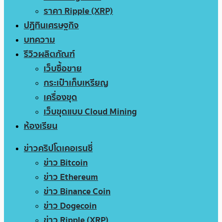
ราคา Ripple (XRP)
ปฏิทินเศรษฐกิจ
บทความ
รีวิวผลิตภัณฑ์
เว็บซื้อขาย
กระเป๋าเก็บเหรียญ
เครื่องขุด
เว็บขุดแบบ Cloud Mining
ห้องเรียน
ข่าวคริปโตเคอเรนซี่
ข่าว Bitcoin
ข่าว Ethereum
ข่าว Binance Coin
ข่าว Dogecoin
ข่าว Ripple (XRP)