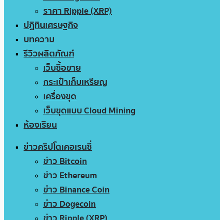
ราคา Ripple (XRP)
ปฏิทินเศรษฐกิจ
บทความ
รีวิวผลิตภัณฑ์
เว็บซื้อขาย
กระเป๋าเก็บเหรียญ
เครื่องขุด
เว็บขุดแบบ Cloud Mining
ห้องเรียน
ข่าวคริปโตเคอเรนซี่
ข่าว Bitcoin
ข่าว Ethereum
ข่าว Binance Coin
ข่าว Dogecoin
ข่าว Ripple (XRP)