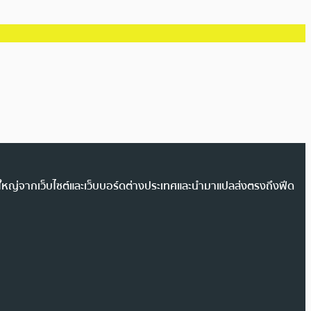
วนใหญ่จากเว็บไซต์และเว็บบอร์ดต่างประเทศและนำมาแปลส่งตรงถึงฟีด