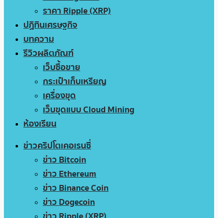
ราคา Ripple (XRP)
ปฏิทินเศรษฐกิจ
บทความ
รีวิวผลิตภัณฑ์
เว็บซื้อขาย
กระเป๋าเก็บเหรียญ
เครื่องขุด
เว็บขุดแบบ Cloud Mining
ห้องเรียน
ข่าวคริปโตเคอเรนซี่
ข่าว Bitcoin
ข่าว Ethereum
ข่าว Binance Coin
ข่าว Dogecoin
ข่าว Ripple (XRP)