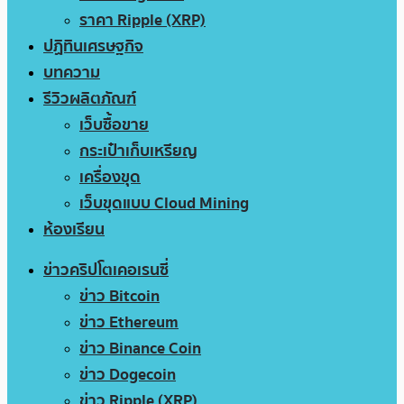
ราคา Ripple (XRP)
ปฏิทินเศรษฐกิจ
บทความ
รีวิวผลิตภัณฑ์
เว็บซื้อขาย
กระเป๋าเก็บเหรียญ
เครื่องขุด
เว็บขุดแบบ Cloud Mining
ห้องเรียน
ข่าวคริปโตเคอเรนซี่
ข่าว Bitcoin
ข่าว Ethereum
ข่าว Binance Coin
ข่าว Dogecoin
ข่าว Ripple (XRP)