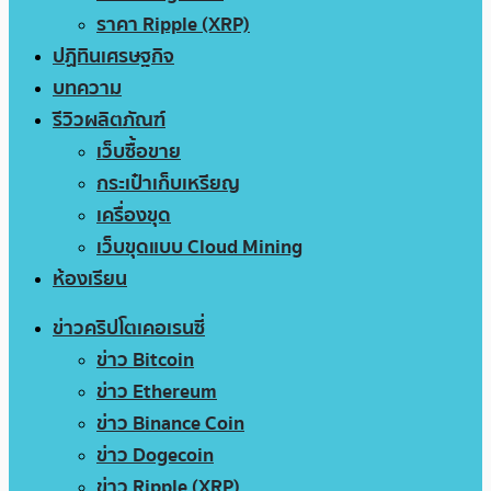
ราคา Ripple (XRP)
ปฏิทินเศรษฐกิจ
บทความ
รีวิวผลิตภัณฑ์
เว็บซื้อขาย
กระเป๋าเก็บเหรียญ
เครื่องขุด
เว็บขุดแบบ Cloud Mining
ห้องเรียน
ข่าวคริปโตเคอเรนซี่
ข่าว Bitcoin
ข่าว Ethereum
ข่าว Binance Coin
ข่าว Dogecoin
ข่าว Ripple (XRP)