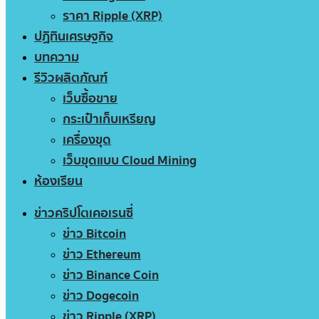
ราคา Ripple (XRP)
ปฏิทินเศรษฐกิจ
บทความ
รีวิวผลิตภัณฑ์
เว็บซื้อขาย
กระเป๋าเก็บเหรียญ
เครื่องขุด
เว็บขุดแบบ Cloud Mining
ห้องเรียน
ข่าวคริปโตเคอเรนซี่
ข่าว Bitcoin
ข่าว Ethereum
ข่าว Binance Coin
ข่าว Dogecoin
ข่าว Ripple (XRP)