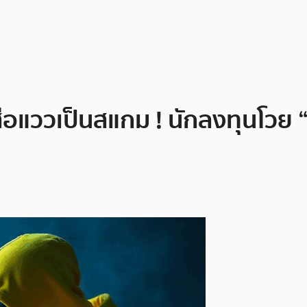
แววเป็นสแกม ! นักลงทุนโวย “โจ