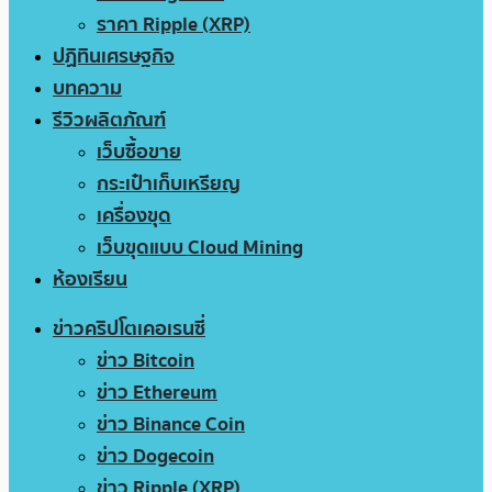
ราคา Ripple (XRP)
ปฏิทินเศรษฐกิจ
บทความ
รีวิวผลิตภัณฑ์
เว็บซื้อขาย
กระเป๋าเก็บเหรียญ
เครื่องขุด
เว็บขุดแบบ Cloud Mining
ห้องเรียน
ข่าวคริปโตเคอเรนซี่
ข่าว Bitcoin
ข่าว Ethereum
ข่าว Binance Coin
ข่าว Dogecoin
ข่าว Ripple (XRP)