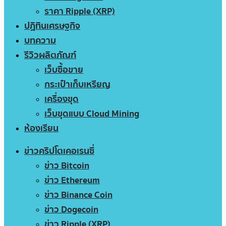
ราคา Ripple (XRP)
ปฏิทินเศรษฐกิจ
บทความ
รีวิวผลิตภัณฑ์
เว็บซื้อขาย
กระเป๋าเก็บเหรียญ
เครื่องขุด
เว็บขุดแบบ Cloud Mining
ห้องเรียน
ข่าวคริปโตเคอเรนซี่
ข่าว Bitcoin
ข่าว Ethereum
ข่าว Binance Coin
ข่าว Dogecoin
ข่าว Ripple (XRP)