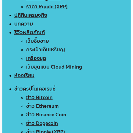
ราคา Ripple (XRP)
ปฏิทินเศรษฐกิจ
บทความ
รีวิวผลิตภัณฑ์
เว็บซื้อขาย
กระเป๋าเก็บเหรียญ
เครื่องขุด
เว็บขุดแบบ Cloud Mining
ห้องเรียน
ข่าวคริปโตเคอเรนซี่
ข่าว Bitcoin
ข่าว Ethereum
ข่าว Binance Coin
ข่าว Dogecoin
ข่าว Ripple (XRP)