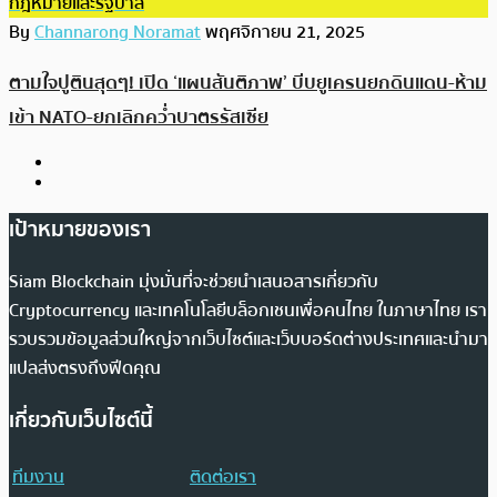
กฎหมายและรัฐบาล
By
Channarong Noramat
พฤศจิกายน 21, 2025
ตามใจปูตินสุดๆ! เปิด ‘แผนสันติภาพ’ บีบยูเครนยกดินแดน-ห้าม
เข้า NATO-ยกเลิกคว่ำบาตรรัสเซีย
เป้าหมายของเรา
Siam Blockchain มุ่งมั่นที่จะช่วยนำเสนอสารเกี่ยวกับ
Cryptocurrency และเทคโนโลยีบล็อกเชนเพื่อคนไทย ในภาษาไทย เรา
รวบรวมข้อมูลส่วนใหญ่จากเว็บไซต์และเว็บบอร์ดต่างประเทศและนำมา
แปลส่งตรงถึงฟีดคุณ
เกี่ยวกับเว็บไซต์นี้
ทีมงาน
ติดต่อเรา