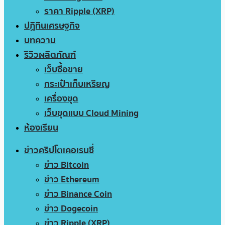
ราคา Ripple (XRP)
ปฏิทินเศรษฐกิจ
บทความ
รีวิวผลิตภัณฑ์
เว็บซื้อขาย
กระเป๋าเก็บเหรียญ
เครื่องขุด
เว็บขุดแบบ Cloud Mining
ห้องเรียน
ข่าวคริปโตเคอเรนซี่
ข่าว Bitcoin
ข่าว Ethereum
ข่าว Binance Coin
ข่าว Dogecoin
ข่าว Ripple (XRP)