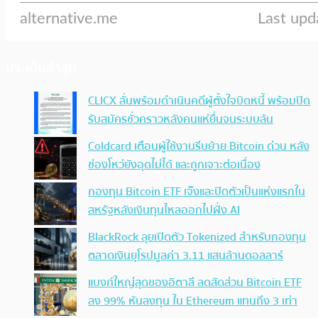
ประเด็นล่าสุด
CLICX ลั่นพร้อมดำเนินคดีผู้ตั้งใจบิดหนี้ พร้อมปิด
รับสมัครชั่วคราวหลังคนแห่ยื่นจนระบบล้น
Coldcard เตือนผู้ใช้งานรีบย้าย Bitcoin ด่วน หลัง
ช่องโหว่ยังอุดไม่ได้ และถูกเจาะต่อเนื่อง
กองทุน Bitcoin ETF เจ๊งและปิดตัวเป็นแห่งแรกใน
สหรัฐหลังเงินทุนไหลออกไปฝั่ง AI
BlackRock ลุยเปิดตัว Tokenized สำหรับกองทุน
ตลาดเงินยุโรปมูลค่า 3.11 แสนล้านดอลลาร์
แบงก์ใหญ่สุดของอิตาลี ลดสัดส่วน Bitcoin ETF
ลง 99% หันลงทุน ใน Ethereum แทนถึง 3 เท่า