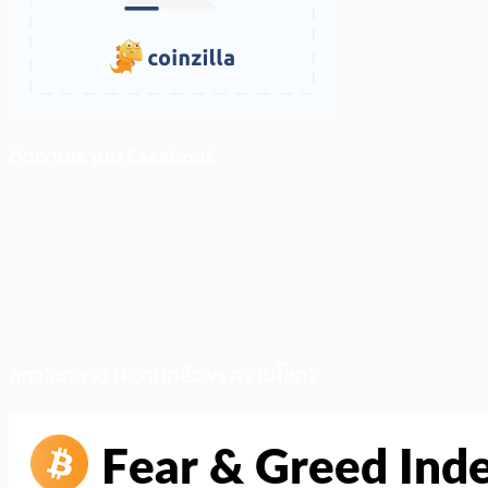
ติดตามเราบน Facebook
สภาวะตลาด (ความกลัว vs ความโลภ)