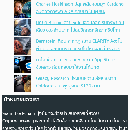
Charles Hoskinson ปลุกพลังคอมมูฯ Cardano
ลั่นต้องการพา ADA กลับมาเป็นผู้ชนะ
นักขุด Bitcoin สาย Solo เจอบล็อก รับทรัพย์คน
เดียว 6.6 ล้านบาท ไม่สนวิกฤตศรัทธาคริปโทฯ
Bernstein เตือนหากกฎหมาย CLARITY Act ไม่
ผ่าน อาจกดดันราคาคริปโตให้ดิ่งลงอีกระลอก
ทั่วโลกช็อก Telegram หายจาก App Store
ชั่วคราว ก่อนกลับมาใช้งานได้ปกติ
Galaxy Research ประเมินความเสียหายจาก
Coldcard อาจพุ่งสูงถึง $130 ล้าน
เป้าหมายของเรา
Siam Blockchain มุ่งมั่นที่จะช่วยนำเสนอสารเกี่ยวกับ
Cryptocurrency และเทคโนโลยีบล็อกเชนเพื่อคนไทย ในภาษาไทย เรา
รวบรวมข้อมูลส่วนใหญ่จากเว็บไซต์และเว็บบอร์ดต่างประเทศและนำมา