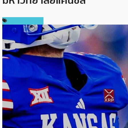
มหาวิทยาลัยแคนซัส
ข่าว Ripple (XRP)