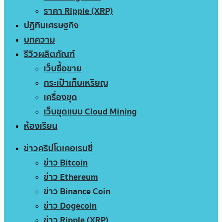
ราคา Ripple (XRP)
ปฏิทินเศรษฐกิจ
บทความ
รีวิวผลิตภัณฑ์
เว็บซื้อขาย
กระเป๋าเก็บเหรียญ
เครื่องขุด
เว็บขุดแบบ Cloud Mining
ห้องเรียน
ข่าวคริปโตเคอเรนซี่
ข่าว Bitcoin
ข่าว Ethereum
ข่าว Binance Coin
ข่าว Dogecoin
ข่าว Ripple (XRP)