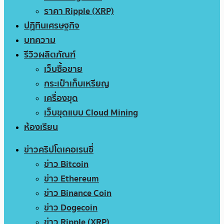
ราคา Ripple (XRP)
ปฏิทินเศรษฐกิจ
บทความ
รีวิวผลิตภัณฑ์
เว็บซื้อขาย
กระเป๋าเก็บเหรียญ
เครื่องขุด
เว็บขุดแบบ Cloud Mining
ห้องเรียน
ข่าวคริปโตเคอเรนซี่
ข่าว Bitcoin
ข่าว Ethereum
ข่าว Binance Coin
ข่าว Dogecoin
ข่าว Ripple (XRP)