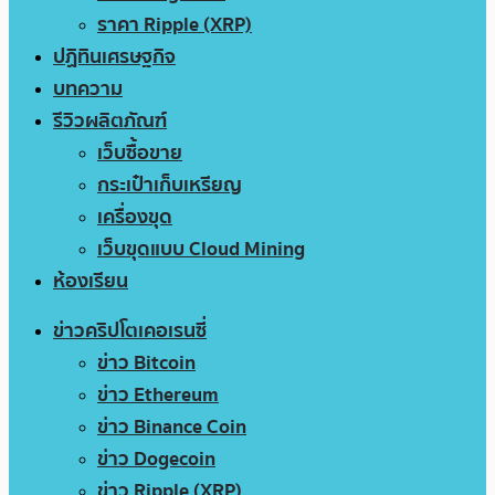
ราคา Ripple (XRP)
ปฏิทินเศรษฐกิจ
บทความ
รีวิวผลิตภัณฑ์
เว็บซื้อขาย
กระเป๋าเก็บเหรียญ
เครื่องขุด
เว็บขุดแบบ Cloud Mining
ห้องเรียน
ข่าวคริปโตเคอเรนซี่
ข่าว Bitcoin
ข่าว Ethereum
ข่าว Binance Coin
ข่าว Dogecoin
ข่าว Ripple (XRP)