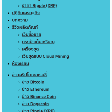
ราคา Ripple (XRP)
ปฏิทินเศรษฐกิจ
บทความ
รีวิวผลิตภัณฑ์
เว็บซื้อขาย
กระเป๋าเก็บเหรียญ
เครื่องขุด
เว็บขุดแบบ Cloud Mining
ห้องเรียน
ข่าวคริปโตเคอเรนซี่
ข่าว Bitcoin
ข่าว Ethereum
ข่าว Binance Coin
ข่าว Dogecoin
ข่าว Ripple (XRP)