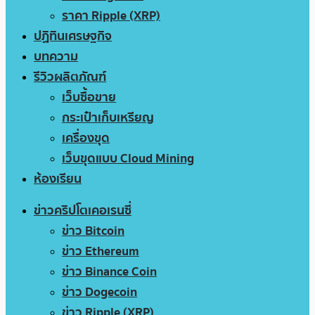
ราคา Ripple (XRP)
ปฏิทินเศรษฐกิจ
บทความ
รีวิวผลิตภัณฑ์
เว็บซื้อขาย
กระเป๋าเก็บเหรียญ
เครื่องขุด
เว็บขุดแบบ Cloud Mining
ห้องเรียน
ข่าวคริปโตเคอเรนซี่
ข่าว Bitcoin
ข่าว Ethereum
ข่าว Binance Coin
ข่าว Dogecoin
ข่าว Ripple (XRP)