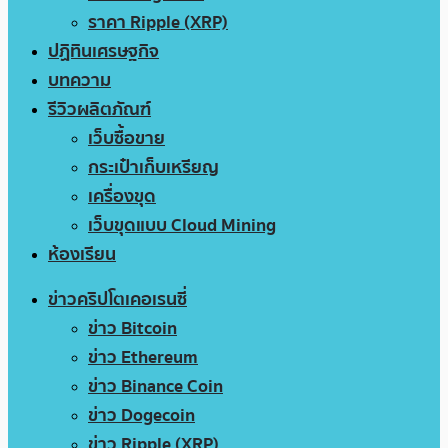
ราคา Ripple (XRP)
ปฏิทินเศรษฐกิจ
บทความ
รีวิวผลิตภัณฑ์
เว็บซื้อขาย
กระเป๋าเก็บเหรียญ
เครื่องขุด
เว็บขุดแบบ Cloud Mining
ห้องเรียน
ข่าวคริปโตเคอเรนซี่
ข่าว Bitcoin
ข่าว Ethereum
ข่าว Binance Coin
ข่าว Dogecoin
ข่าว Ripple (XRP)