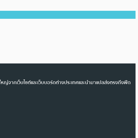
วนใหญ่จากเว็บไซต์และเว็บบอร์ดต่างประเทศและนำมาแปลส่งตรงถึงฟีด