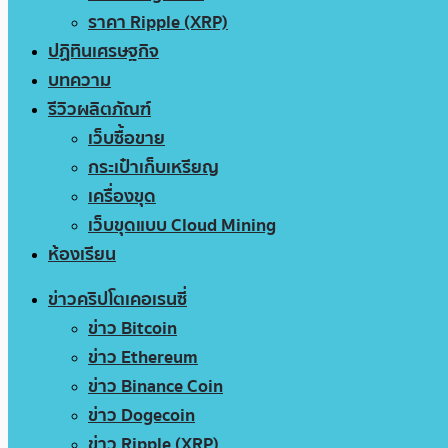
ราคา Ripple (XRP)
ปฏิทินเศรษฐกิจ
บทความ
รีวิวผลิตภัณฑ์
เว็บซื้อขาย
กระเป๋าเก็บเหรียญ
เครื่องขุด
เว็บขุดแบบ Cloud Mining
ห้องเรียน
ข่าวคริปโตเคอเรนซี่
ข่าว Bitcoin
ข่าว Ethereum
ข่าว Binance Coin
ข่าว Dogecoin
ข่าว Ripple (XRP)