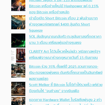
Michael Saylor ชี้ BIP-110 แทบไม่มีผลต่อ
Bitcoin เครือข่ายใหม่มี Hashpower แค่ 0.15%
ของ Bitcoin เครือข่ายหลัก
เจ้ามือเปิด Short Bitcoin เกือบ 2 พันล้านบาท
ห่างจุดพอร์ตแตกแค่ $400 ลุ้นเกิด Short
Squeeze
SOL ส่งสัญญาณกลับตัว ทะลุเส้นขาลงที่กดราคา
นาน 3 เดือน เตรียมพุ่งอย่างรุนแรง
CLARITY Act ได้วันโหวตใหม่แล้ว วุฒิสภาสหรัฐฯ
เตรียมพิจารณาร่างกฎหมายวันที่ 15 กันยายน
Bitcoin ร่วง 35% ตั้งแต่ปี 2025 สวนทางทอง-
เงิน-ทองแดงพุ่งแรง ดันคริปโตกลายเป็นสินทรัพย์
ผลงานแย่สุด
Scott Melker ชี้ Bitcoin ไม่ได้ทำให้รวยเร็ว แต่ช่วย
ป้องกันให้ “จนช้าลง” จากเงินเฟ้อ
ยอดขาย Hardware Wallet ในรัสเซียพุ่งสูง 2 เท่า