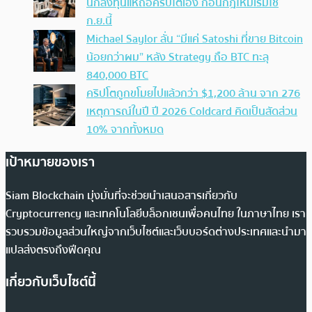
นักลงทุนแห่ถือคริปโตเอง ก่อนกฎใหม่เริ่มใช้
ก.ย.นี้
Michael Saylor ลั่น “มีแค่ Satoshi ที่ขาย Bitcoin
น้อยกว่าผม” หลัง Strategy ถือ BTC ทะลุ
840,000 BTC
คริปโตถูกขโมยไปแล้วกว่า $1,200 ล้าน จาก 276
เหตุการณ์ในปี ปี 2026 Coldcard คิดเป็นสัดส่วน
10% จากทั้งหมด
เป้าหมายของเรา
Siam Blockchain มุ่งมั่นที่จะช่วยนำเสนอสารเกี่ยวกับ
Cryptocurrency และเทคโนโลยีบล็อกเชนเพื่อคนไทย ในภาษาไทย เรา
รวบรวมข้อมูลส่วนใหญ่จากเว็บไซต์และเว็บบอร์ดต่างประเทศและนำมา
แปลส่งตรงถึงฟีดคุณ
เกี่ยวกับเว็บไซต์นี้