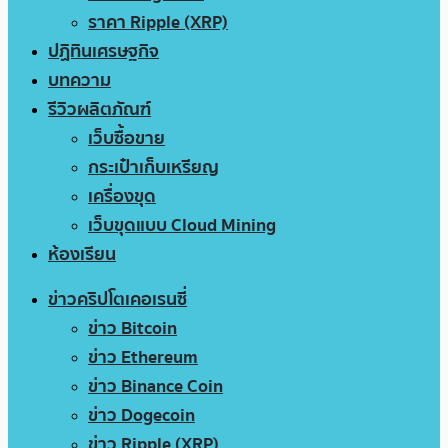
ราคา Ripple (XRP)
ปฏิทินเศรษฐกิจ
บทความ
รีวิวผลิตภัณฑ์
เว็บซื้อขาย
กระเป๋าเก็บเหรียญ
เครื่องขุด
เว็บขุดแบบ Cloud Mining
ห้องเรียน
ข่าวคริปโตเคอเรนซี่
ข่าว Bitcoin
ข่าว Ethereum
ข่าว Binance Coin
ข่าว Dogecoin
ข่าว Ripple (XRP)