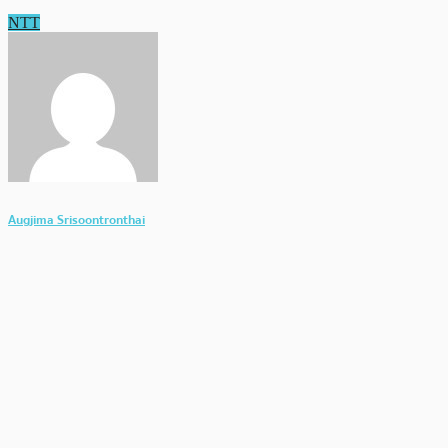
NTT
Augjima Srisoontronthai