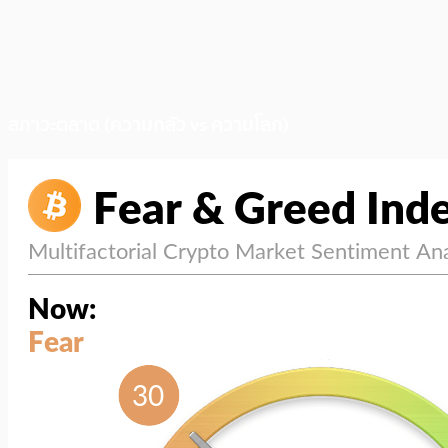
สภาวะตลาด (ความกลัว vs ความโลภ)