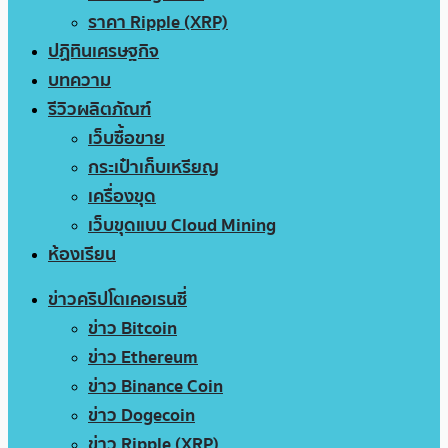
ราคา Ripple (XRP)
ปฏิทินเศรษฐกิจ
บทความ
รีวิวผลิตภัณฑ์
เว็บซื้อขาย
กระเป๋าเก็บเหรียญ
เครื่องขุด
เว็บขุดแบบ Cloud Mining
ห้องเรียน
ข่าวคริปโตเคอเรนซี่
ข่าว Bitcoin
ข่าว Ethereum
ข่าว Binance Coin
ข่าว Dogecoin
ข่าว Ripple (XRP)