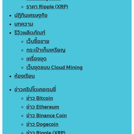
ราคา Ripple (XRP)
ปฏิทินเศรษฐกิจ
บทความ
รีวิวผลิตภัณฑ์
เว็บซื้อขาย
กระเป๋าเก็บเหรียญ
เครื่องขุด
เว็บขุดแบบ Cloud Mining
ห้องเรียน
ข่าวคริปโตเคอเรนซี่
ข่าว Bitcoin
ข่าว Ethereum
ข่าว Binance Coin
ข่าว Dogecoin
ข่าว Ripple (XRP)