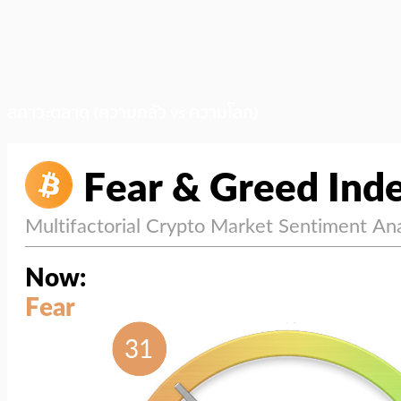
สภาวะตลาด (ความกลัว vs ความโลภ)