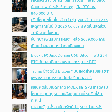
Michael Saylor ลั่น “มีแค่ Satoshi ที่ขาย Bitcoin
น้อยกว่าผม” หลัง Strategy ถือ BTC ทะลุ
840,000 BTC
คริปโตถูกขโมยไปแล้วกว่า $1,200 ล้าน จาก 276
เหตุการณ์ในปี ปี 2026 Coldcard คิดเป็นสัดส่วน
10% จากทั้งหมด
จีนเทขายพันธบัตรสหรัฐฯเหลือ $659,000 ล้าน
เดินหน้าสะสมทองคำต่อเนื่องแทน
Block ของ Jack Dorsey ช้อน Bitcoin เพิ่ม 234
BTC ดันยอดถือครองรวมแตะ 9,117 BTC
Trump ย้ำจุดยืน Bitcoin “เป็นสิ่งดีสำหรับสหรัฐฯ”
เพราะช่วยลดแรงกดดันต่อเงินดอลลาร์
รัสเซียเตรียมเปิดตลาด MOEX และ SPB เทรดคริป
โตอย่างถูกกฎหมายหลังกฎหมายใหม่เริ่มใช้ 1
ก.ย. นี้
ศาลสหรัฐฯ สั่งอายัดทรัพย์ $1,500 ล้าน หลัง