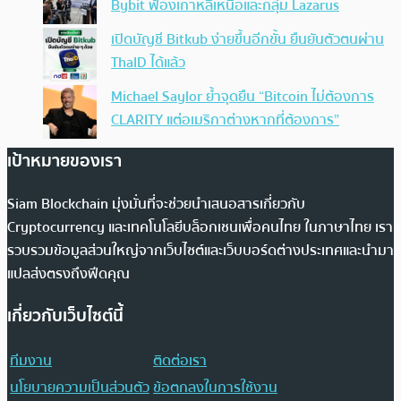
Bybit ฟ้องเกาหลีเหนือและกลุ่ม Lazarus
เปิดบัญชี Bitkub ง่ายขึ้นอีกขั้น ยืนยันตัวตนผ่าน
ThaID ได้แล้ว
Michael Saylor ย้ำจุดยืน “Bitcoin ไม่ต้องการ
CLARITY แต่อเมริกาต่างหากที่ต้องการ”
เป้าหมายของเรา
Siam Blockchain มุ่งมั่นที่จะช่วยนำเสนอสารเกี่ยวกับ
Cryptocurrency และเทคโนโลยีบล็อกเชนเพื่อคนไทย ในภาษาไทย เรา
รวบรวมข้อมูลส่วนใหญ่จากเว็บไซต์และเว็บบอร์ดต่างประเทศและนำมา
แปลส่งตรงถึงฟีดคุณ
เกี่ยวกับเว็บไซต์นี้
ทีมงาน
ติดต่อเรา
นโยบายความเป็นส่วนตัว
ข้อตกลงในการใช้งาน