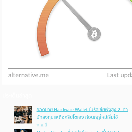
ประเด็นล่าสุด
ยอดขาย Hardware Wallet ในรัสเซียพุ่งสูง 2 เท่า
นักลงทุนแห่ถือคริปโตเอง ก่อนกฎใหม่เริ่มใช้
ก.ย.นี้