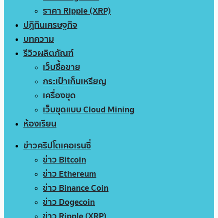
ราคา Ripple (XRP)
ปฏิทินเศรษฐกิจ
บทความ
รีวิวผลิตภัณฑ์
เว็บซื้อขาย
กระเป๋าเก็บเหรียญ
เครื่องขุด
เว็บขุดแบบ Cloud Mining
ห้องเรียน
ข่าวคริปโตเคอเรนซี่
ข่าว Bitcoin
ข่าว Ethereum
ข่าว Binance Coin
ข่าว Dogecoin
ข่าว Ripple (XRP)