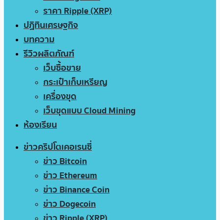
ราคา Ripple (XRP)
ปฏิทินเศรษฐกิจ
บทความ
รีวิวผลิตภัณฑ์
เว็บซื้อขาย
กระเป๋าเก็บเหรียญ
เครื่องขุด
เว็บขุดแบบ Cloud Mining
ห้องเรียน
ข่าวคริปโตเคอเรนซี่
ข่าว Bitcoin
ข่าว Ethereum
ข่าว Binance Coin
ข่าว Dogecoin
ข่าว Ripple (XRP)