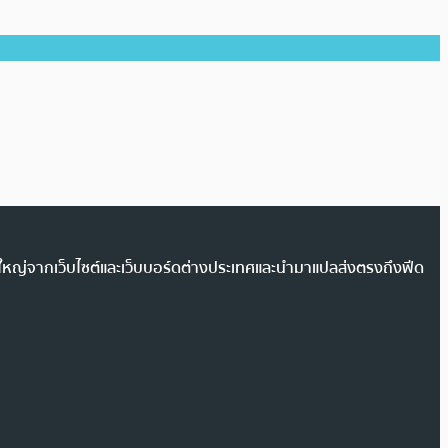
วนใหญ่จากเว็บไซต์และเว็บบอร์ดต่างประเทศและนำมาแปลส่งตรงถึงฟีด