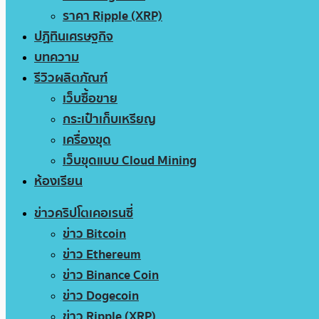
ราคา Ripple (XRP)
ปฏิทินเศรษฐกิจ
บทความ
รีวิวผลิตภัณฑ์
เว็บซื้อขาย
กระเป๋าเก็บเหรียญ
เครื่องขุด
เว็บขุดแบบ Cloud Mining
ห้องเรียน
ข่าวคริปโตเคอเรนซี่
ข่าว Bitcoin
ข่าว Ethereum
ข่าว Binance Coin
ข่าว Dogecoin
ข่าว Ripple (XRP)