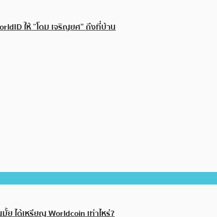
rldID ให้ “โดม เจริญยศ” ถึงที่บ้าน
มั้ย ได้เหรียญ Worldcoin เท่าไหร่?