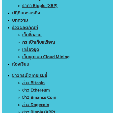
ราคา Ripple (XRP)
ปฏิทินเศรษฐกิจ
บทความ
รีวิวผลิตภัณฑ์
เว็บซื้อขาย
กระเป๋าเก็บเหรียญ
เครื่องขุด
เว็บขุดแบบ Cloud Mining
ห้องเรียน
ข่าวคริปโตเคอเรนซี่
ข่าว Bitcoin
ข่าว Ethereum
ข่าว Binance Coin
ข่าว Dogecoin
ข่าว Ripple (XRP)