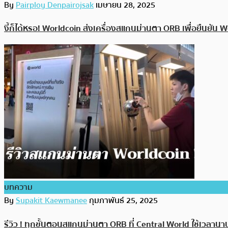
By
Pairploy Denpairojsak
เมษายน 28, 2025
งี้ก็ได้หรอ! Worldcoin ส่งเครื่องสแกนม่านตา ORB เพื่อยืนยัน Wo
บทความ
By
Supakit Kaewmanee
กุมภาพันธ์ 25, 2025
รีวิว ! ทุกขั้นตอนสแกนม่านตา ORB ที่ Central World ใช้เวลานาน