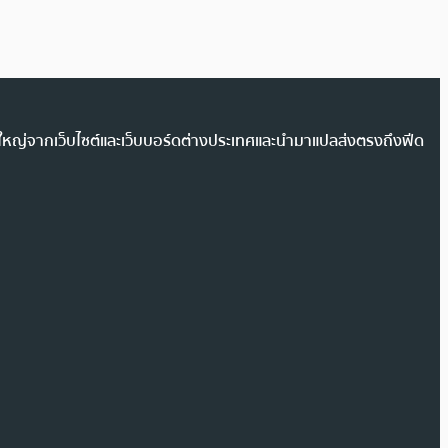
วนใหญ่จากเว็บไซต์และเว็บบอร์ดต่างประเทศและนำมาแปลส่งตรงถึงฟีด