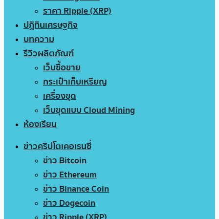
ราคา Ripple (XRP)
ปฏิทินเศรษฐกิจ
บทความ
รีวิวผลิตภัณฑ์
เว็บซื้อขาย
กระเป๋าเก็บเหรียญ
เครื่องขุด
เว็บขุดแบบ Cloud Mining
ห้องเรียน
ข่าวคริปโตเคอเรนซี่
ข่าว Bitcoin
ข่าว Ethereum
ข่าว Binance Coin
ข่าว Dogecoin
ข่าว Ripple (XRP)