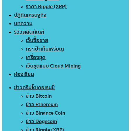
ราคา Ripple (XRP)
ปฏิทินเศรษฐกิจ
บทความ
รีวิวผลิตภัณฑ์
เว็บซื้อขาย
กระเป๋าเก็บเหรียญ
เครื่องขุด
เว็บขุดแบบ Cloud Mining
ห้องเรียน
ข่าวคริปโตเคอเรนซี่
ข่าว Bitcoin
ข่าว Ethereum
ข่าว Binance Coin
ข่าว Dogecoin
ข่าว Ripple (XRP)