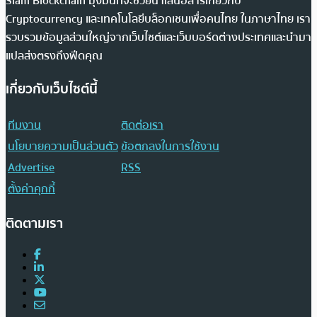
Siam Blockchain มุ่งมั่นที่จะช่วยนำเสนอสารเกี่ยวกับ
Cryptocurrency และเทคโนโลยีบล็อกเชนเพื่อคนไทย ในภาษาไทย เรา
รวบรวมข้อมูลส่วนใหญ่จากเว็บไซต์และเว็บบอร์ดต่างประเทศและนำมา
แปลส่งตรงถึงฟีดคุณ
เกี่ยวกับเว็บไซต์นี้
ทีมงาน
ติดต่อเรา
นโยบายความเป็นส่วนตัว
ข้อตกลงในการใช้งาน
Advertise
RSS
ตั้งค่าคุกกี้
ติดตามเรา