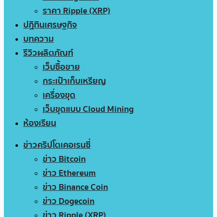
ราคา Ripple (XRP)
ปฏิทินเศรษฐกิจ
บทความ
รีวิวผลิตภัณฑ์
เว็บซื้อขาย
กระเป๋าเก็บเหรียญ
เครื่องขุด
เว็บขุดแบบ Cloud Mining
ห้องเรียน
ข่าวคริปโตเคอเรนซี่
ข่าว Bitcoin
ข่าว Ethereum
ข่าว Binance Coin
ข่าว Dogecoin
ข่าว Ripple (XRP)