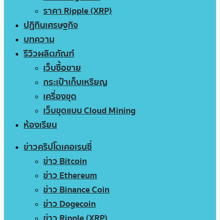
ราคา Ripple (XRP)
ปฏิทินเศรษฐกิจ
บทความ
รีวิวผลิตภัณฑ์
เว็บซื้อขาย
กระเป๋าเก็บเหรียญ
เครื่องขุด
เว็บขุดแบบ Cloud Mining
ห้องเรียน
ข่าวคริปโตเคอเรนซี่
ข่าว Bitcoin
ข่าว Ethereum
ข่าว Binance Coin
ข่าว Dogecoin
ข่าว Ripple (XRP)