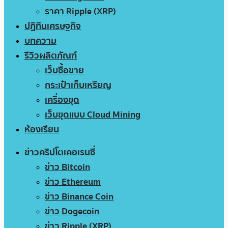
ราคา Ripple (XRP)
ปฏิทินเศรษฐกิจ
บทความ
รีวิวผลิตภัณฑ์
เว็บซื้อขาย
กระเป๋าเก็บเหรียญ
เครื่องขุด
เว็บขุดแบบ Cloud Mining
ห้องเรียน
ข่าวคริปโตเคอเรนซี่
ข่าว Bitcoin
ข่าว Ethereum
ข่าว Binance Coin
ข่าว Dogecoin
ข่าว Ripple (XRP)