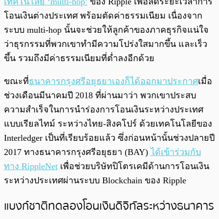
เทคโนโลยี ‘multi-hop’
ของ Ripple เพื่อลดระยะเวลาการ
โอนเงินต่างประเทศ พร้อมตัดค่าธรรมเนียม เนื่องจาก
ระบบ multi-hop นั้นจะช่วยให้ลูกค้าของภาคธุรกิจแน่ใจ
ว่าธุรกรรมที่พวกเขาทำมีความโปร่งใสมากขึ้น และเร็ว
ขึ้น รวมถึงมีค่าธรรมเนียมที่ต่ำลงอีกด้วย
ขณะที่
ธนาคารกรุงศรีอยุธยาเองก็ได้ออกมาประกาศ
เมื่อ
ช่วงเดือนมีนาคมปี 2018 ที่ผ่านมาว่า พวกเขาประสบ
ความสำเร็จในการนำร่องการโอนเงินระหว่างประเทศ
แบบเรียลไทม์ ระหว่างไทย-สิงคโปร์ ด้วยเทคโนโลยีของ
Interledger เป็นที่เรียบร้อยแล้ว ซึ่ง
ก่อนหน้านั้นช่วงปลายปี
2017 ทางธนาคารกรุงศรีอยุธยา (BAY)
ได้เข้าร่วมกับ
ทาง RippleNet
เพื่อช่วยบริษัทปิโตรเคมีด้านการโอนเงิน
ระหว่างประเทศผ่านระบบ Blockchain ของ Ripple
แบงก์ชาติทดลองโอนเงินดิจิทัลระหว่างธนาคาร