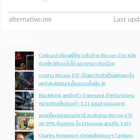
ประเด็นล่าสุด
Coldcard เตือนผู้ใช้งานรีบย้าย Bitcoin ด่วน หลัง
ช่องโหว่ยังอุดไม่ได้ และถูกเจาะต่อเนื่อง
กองทุน Bitcoin ETF เจ๊งและปิดตัวเป็นแห่งแรกใน
สหรัฐหลังเงินทุนไหลออกไปฝั่ง AI
BlackRock ลุยเปิดตัว Tokenized สำหรับกองทุน
ตลาดเงินยุโรปมูลค่า 3.11 แสนล้านดอลลาร์
แบงก์ใหญ่สุดของอิตาลี ลดสัดส่วน Bitcoin ETF
ลง 99% หันลงทุน ใน Ethereum แทนถึง 3 เท่า
Charles Hoskinson ปลุกพลังคอมมูฯ Cardano