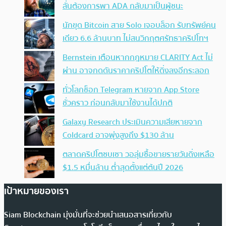
ลั่นต้องการพา ADA กลับมาเป็นผู้ชนะ
นักขุด Bitcoin สาย Solo เจอบล็อก รับทรัพย์คน
เดียว 6.6 ล้านบาท ไม่สนวิกฤตศรัทธาคริปโทฯ
Bernstein เตือนหากกฎหมาย CLARITY Act ไม่
ผ่าน อาจกดดันราคาคริปโตให้ดิ่งลงอีกระลอก
ทั่วโลกช็อก Telegram หายจาก App Store
ชั่วคราว ก่อนกลับมาใช้งานได้ปกติ
Galaxy Research ประเมินความเสียหายจาก
Coldcard อาจพุ่งสูงถึง $130 ล้าน
ตลาดคริปโตซบเซา วอลุ่มซื้อขายรายวันดิ่งเหลือ
$1.5 หมื่นล้าน ต่ำสุดตั้งแต่ต้นปี 2026
เป้าหมายของเรา
Siam Blockchain มุ่งมั่นที่จะช่วยนำเสนอสารเกี่ยวกับ