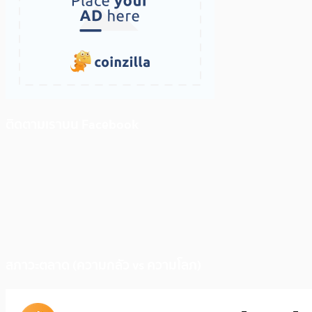
ติดตามเราบน Facebook
สภาวะตลาด (ความกลัว vs ความโลภ)