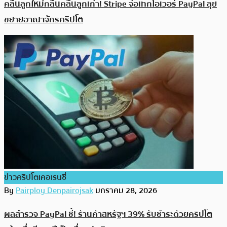
คลื่นลูกใหม่กลืนคลื่นลูกเก่า! Stripe จ่อเทกโอเวอร์ PayPal ลุย
ขยายอาณาจักรคริปโต
ข่าวคริปโตเคอเรนซี่
By
Pairploy Denpairojsak
มกราคม 28, 2026
ผลสำรวจ PayPal ชี้! ร้านค้าสหรัฐฯ 39% รับชำระด้วยคริปโต