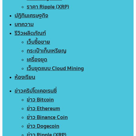
ราคา Ripple (XRP)
ปฏิทินเศรษฐกิจ
บทความ
รีวิวผลิตภัณฑ์
เว็บซื้อขาย
กระเป๋าเก็บเหรียญ
เครื่องขุด
เว็บขุดแบบ Cloud Mining
ห้องเรียน
ข่าวคริปโตเคอเรนซี่
ข่าว Bitcoin
ข่าว Ethereum
ข่าว Binance Coin
ข่าว Dogecoin
ข่าว Ripple (XRP)