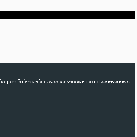
วนใหญ่จากเว็บไซต์และเว็บบอร์ดต่างประเทศและนำมาแปลส่งตรงถึงฟีด