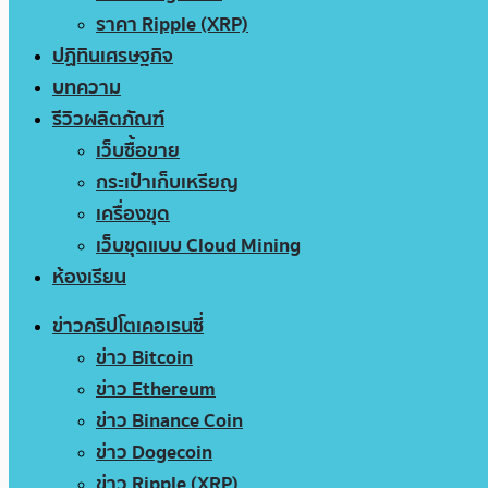
ราคา Ripple (XRP)
ปฏิทินเศรษฐกิจ
บทความ
รีวิวผลิตภัณฑ์
เว็บซื้อขาย
กระเป๋าเก็บเหรียญ
เครื่องขุด
เว็บขุดแบบ Cloud Mining
ห้องเรียน
ข่าวคริปโตเคอเรนซี่
ข่าว Bitcoin
ข่าว Ethereum
ข่าว Binance Coin
ข่าว Dogecoin
ข่าว Ripple (XRP)