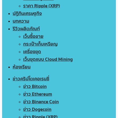
ราคา Ripple (XRP)
ปฏิทินเศรษฐกิจ
บทความ
รีวิวผลิตภัณฑ์
เว็บซื้อขาย
กระเป๋าเก็บเหรียญ
เครื่องขุด
เว็บขุดแบบ Cloud Mining
ห้องเรียน
ข่าวคริปโตเคอเรนซี่
ข่าว Bitcoin
ข่าว Ethereum
ข่าว Binance Coin
ข่าว Dogecoin
ข่าว Ripple (XRP)