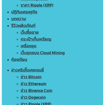
ราคา Ripple (XRP)
ปฏิทินเศรษฐกิจ
บทความ
รีวิวผลิตภัณฑ์
เว็บซื้อขาย
กระเป๋าเก็บเหรียญ
เครื่องขุด
เว็บขุดแบบ Cloud Mining
ห้องเรียน
ข่าวคริปโตเคอเรนซี่
ข่าว Bitcoin
ข่าว Ethereum
ข่าว Binance Coin
ข่าว Dogecoin
ข่าว Ripple (XRP)