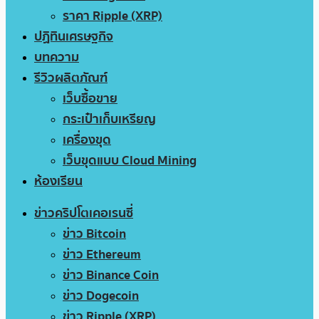
ราคา Ripple (XRP)
ปฏิทินเศรษฐกิจ
บทความ
รีวิวผลิตภัณฑ์
เว็บซื้อขาย
กระเป๋าเก็บเหรียญ
เครื่องขุด
เว็บขุดแบบ Cloud Mining
ห้องเรียน
ข่าวคริปโตเคอเรนซี่
ข่าว Bitcoin
ข่าว Ethereum
ข่าว Binance Coin
ข่าว Dogecoin
ข่าว Ripple (XRP)