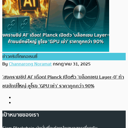
ข่าวคริปโตเคอเรนซี่
By
Channarong Noramat
กรกฎาคม 31, 2025
‘สงครามชิป AI’ เดือด! Planck เปิดตัว ‘บล็อกเชน Layer-0’ ท้า
ชนยักษ์ใหญ่-ชูโรง ‘GPU เช่า’ ราคาถูกกว่า 90%
เป้าหมายของเรา