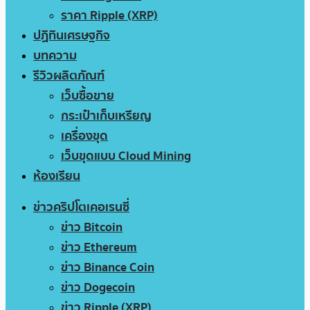
ราคา Ripple (XRP)
ปฏิทินเศรษฐกิจ
บทความ
รีวิวผลิตภัณฑ์
เว็บซื้อขาย
กระเป๋าเก็บเหรียญ
เครื่องขุด
เว็บขุดแบบ Cloud Mining
ห้องเรียน
ข่าวคริปโตเคอเรนซี่
ข่าว Bitcoin
ข่าว Ethereum
ข่าว Binance Coin
ข่าว Dogecoin
ข่าว Ripple (XRP)