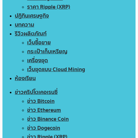
ราคา Ripple (XRP)
ปฏิทินเศรษฐกิจ
บทความ
รีวิวผลิตภัณฑ์
เว็บซื้อขาย
กระเป๋าเก็บเหรียญ
เครื่องขุด
เว็บขุดแบบ Cloud Mining
ห้องเรียน
ข่าวคริปโตเคอเรนซี่
ข่าว Bitcoin
ข่าว Ethereum
ข่าว Binance Coin
ข่าว Dogecoin
ข่าว Ripple (XRP)