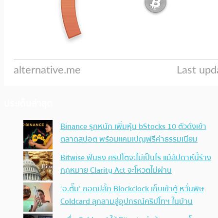
ประเด็นล่าสุด
Binance รุกหนัก เพิ่มหุ้น bStocks 10 ตัวดังเข้า
ตลาดสปอต พร้อมแคมเปญฟรีค่าธรรมเนียม
Bitwise ฟันธง คริปโตจะไม่เป็นไร แม้สัปดาห์นี้ร่าง
กฎหมาย Clarity Act จะโหวตไม่ผ่าน
‘อ.ตั๊ม’ ถอดปลั้ก Blockclock เก็บเข้าตู้ หวั่นพิษ
Coldcard ลุกลามสู่อุปกรณ์คริปโทฯ ในบ้าน