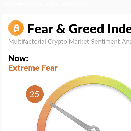
สภาวะตลาด (ความกลัว vs ความโลภ)