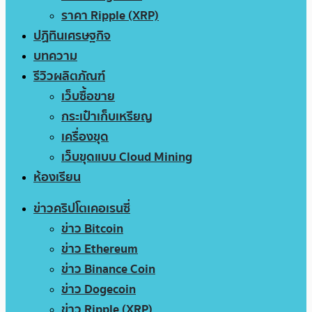
ราคา Ripple (XRP)
ปฏิทินเศรษฐกิจ
บทความ
รีวิวผลิตภัณฑ์
เว็บซื้อขาย
กระเป๋าเก็บเหรียญ
เครื่องขุด
เว็บขุดแบบ Cloud Mining
ห้องเรียน
ข่าวคริปโตเคอเรนซี่
ข่าว Bitcoin
ข่าว Ethereum
ข่าว Binance Coin
ข่าว Dogecoin
ข่าว Ripple (XRP)