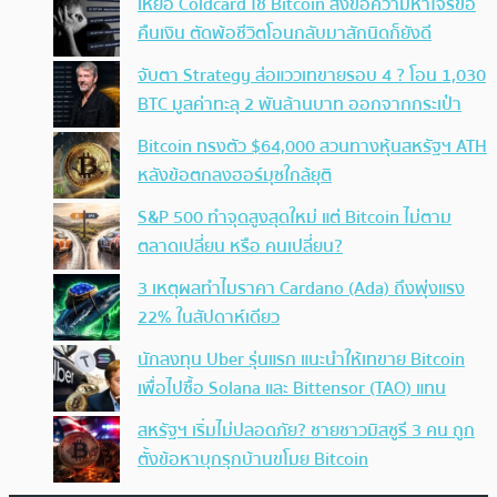
เหยื่อ Coldcard ใช้ Bitcoin ส่งข้อความหาโจรขอ
คืนเงิน ตัดพ้อชีวิตโอนกลับมาสักนิดก็ยังดี
จับตา Strategy ส่อแววเทขายรอบ 4 ? โอน 1,030
BTC มูลค่าทะลุ 2 พันล้านบาท ออกจากกระเป๋า
Bitcoin ทรงตัว $64,000 สวนทางหุ้นสหรัฐฯ ATH
หลังข้อตกลงฮอร์มุซใกล้ยุติ
S&P 500 ทำจุดสูงสุดใหม่ แต่ Bitcoin ไม่ตาม
ตลาดเปลี่ยน หรือ คนเปลี่ยน?
3 เหตุผลทำไมราคา Cardano (Ada) ถึงพุ่งแรง
22% ในสัปดาห์เดียว
นักลงทุน Uber รุ่นแรก แนะนำให้เทขาย Bitcoin
เพื่อไปซื้อ Solana และ Bittensor (TAO) แทน
สหรัฐฯ เริ่มไม่ปลอดภัย? ชายชาวมิสซูรี 3 คน ถูก
ตั้งข้อหาบุกรุกบ้านขโมย Bitcoin