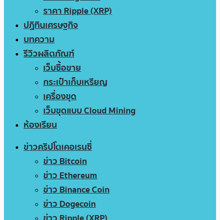
ราคา Ripple (XRP)
ปฏิทินเศรษฐกิจ
บทความ
รีวิวผลิตภัณฑ์
เว็บซื้อขาย
กระเป๋าเก็บเหรียญ
เครื่องขุด
เว็บขุดแบบ Cloud Mining
ห้องเรียน
ข่าวคริปโตเคอเรนซี่
ข่าว Bitcoin
ข่าว Ethereum
ข่าว Binance Coin
ข่าว Dogecoin
ข่าว Ripple (XRP)