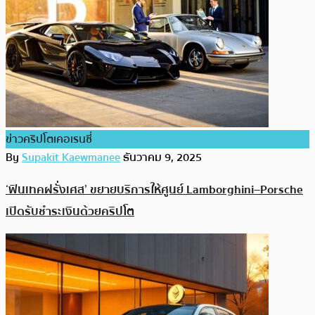
ข่าวคริปโตเคอเรนซี่
By
Supakit Kaewmanee
ธันวาคม 9, 2025
‘ฟินเทคฝรั่งเศส’ ขยายบริการให้ศูนย์ Lamborghini–Porsche
เปิดรับชำระเงินด้วยคริปโต