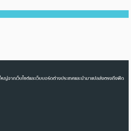
วนใหญ่จากเว็บไซต์และเว็บบอร์ดต่างประเทศและนำมาแปลส่งตรงถึงฟีด