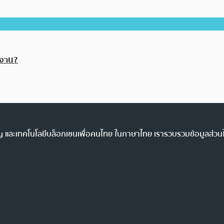
กงาน?
ency และเทคโนโลยีบล็อกเชนเพื่อคนไทย ในภาษาไทย เรารวบรวมข้อมูลส่