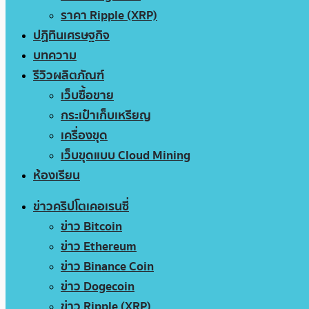
ราคา Ripple (XRP)
ปฏิทินเศรษฐกิจ
บทความ
รีวิวผลิตภัณฑ์
เว็บซื้อขาย
กระเป๋าเก็บเหรียญ
เครื่องขุด
เว็บขุดแบบ Cloud Mining
ห้องเรียน
ข่าวคริปโตเคอเรนซี่
ข่าว Bitcoin
ข่าว Ethereum
ข่าว Binance Coin
ข่าว Dogecoin
ข่าว Ripple (XRP)