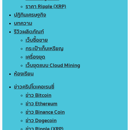
ราคา Ripple (XRP)
ปฏิทินเศรษฐกิจ
บทความ
รีวิวผลิตภัณฑ์
เว็บซื้อขาย
กระเป๋าเก็บเหรียญ
เครื่องขุด
เว็บขุดแบบ Cloud Mining
ห้องเรียน
ข่าวคริปโตเคอเรนซี่
ข่าว Bitcoin
ข่าว Ethereum
ข่าว Binance Coin
ข่าว Dogecoin
ข่าว Ripple (XRP)