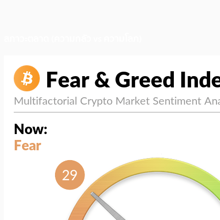
สภาวะตลาด (ความกลัว vs ความโลภ)