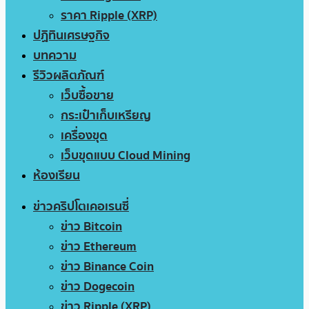
ราคา Ripple (XRP)
ปฏิทินเศรษฐกิจ
บทความ
รีวิวผลิตภัณฑ์
เว็บซื้อขาย
กระเป๋าเก็บเหรียญ
เครื่องขุด
เว็บขุดแบบ Cloud Mining
ห้องเรียน
ข่าวคริปโตเคอเรนซี่
ข่าว Bitcoin
ข่าว Ethereum
ข่าว Binance Coin
ข่าว Dogecoin
ข่าว Ripple (XRP)