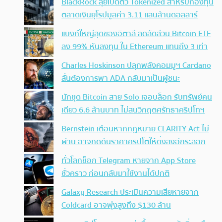
BlackRock ลุยเปิดตัว Tokenized สำหรับกองทุน
ตลาดเงินยุโรปมูลค่า 3.11 แสนล้านดอลลาร์
แบงก์ใหญ่สุดของอิตาลี ลดสัดส่วน Bitcoin ETF
ลง 99% หันลงทุน ใน Ethereum แทนถึง 3 เท่า
Charles Hoskinson ปลุกพลังคอมมูฯ Cardano
ลั่นต้องการพา ADA กลับมาเป็นผู้ชนะ
นักขุด Bitcoin สาย Solo เจอบล็อก รับทรัพย์คน
เดียว 6.6 ล้านบาท ไม่สนวิกฤตศรัทธาคริปโทฯ
Bernstein เตือนหากกฎหมาย CLARITY Act ไม่
ผ่าน อาจกดดันราคาคริปโตให้ดิ่งลงอีกระลอก
ทั่วโลกช็อก Telegram หายจาก App Store
ชั่วคราว ก่อนกลับมาใช้งานได้ปกติ
Galaxy Research ประเมินความเสียหายจาก
Coldcard อาจพุ่งสูงถึง $130 ล้าน