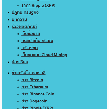
ราคา Ripple (XRP)
ปฏิทินเศรษฐกิจ
บทความ
รีวิวผลิตภัณฑ์
เว็บซื้อขาย
กระเป๋าเก็บเหรียญ
เครื่องขุด
เว็บขุดแบบ Cloud Mining
ห้องเรียน
ข่าวคริปโตเคอเรนซี่
ข่าว Bitcoin
ข่าว Ethereum
ข่าว Binance Coin
ข่าว Dogecoin
ข่าว Ripple (XRP)