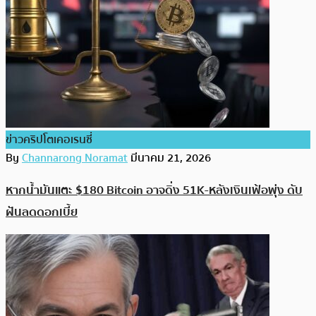
ข่าวคริปโตเคอเรนซี่
By
Channarong Noramat
มีนาคม 21, 2026
หากน้ำมันแตะ $180 Bitcoin อาจดิ่ง 51K-หลังเงินเฟ้อพุ่ง ดับ
ฝันลดดอกเบี้ย